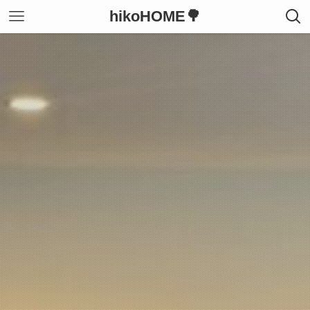
hikoHOME🌳